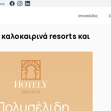
ωνία
Ιστοσελίδες
Σ
 καλοκαιρινά resorts και
ΜΕ ΕΝΔΙΑΦΕΡΕΙ
η ιστοσελίδα
οκαιρινά resorts και villas
 ήθελα περισσότερες πληροφορίες.
οινωνήστε μαζί μου στα στοιχεία:
ΟΝΟΜΑ & ΕΠΩΝΥΜΟ