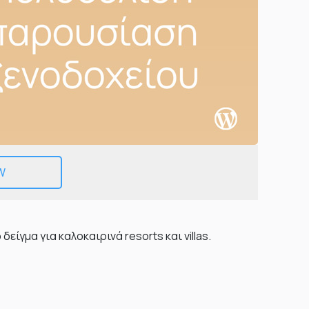
EMAIL
ΤΗΛΕΦΩΝΟ
W
ίγμα για καλοκαιρινά resorts και villas.