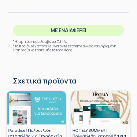
ΜΕ ΕΝΔΙΑΦΕΡΕΙ
*Η τιμή δεν περιλαμβάνει Φ.Π.Α.
*Το προϊόν δεν αποτελεί WordPress theme αλλά ολοκληρωμένη
υπηρεσία κατασκευής ιστοσελίδας.
Σχετικά προϊόντα
Paradise | Πολυσέλιδη
HOTELY SUMMER |
ιστοσελίδα για ξενοδοχείο
Πολυσέλιδη ιστοσελίδα για