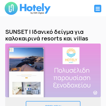
Hotely
Ιστοσελίδες και σύστημα κρατήσεων για ξενοδοχεία
Skip
to
SUNSET | Ιδανικό δείγμα για
content
καλοκαιρινά resorts και villas