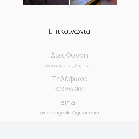
Επικοινωνία
Διεύθυνση
Αγιοκαμπος Λαρισας
Τηλέφωνο
6932949184
email
ax.panagoulis@gmail.com