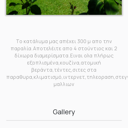
Το κατάλυμα μας απέχει 300 μ απο την
παραλία.Αποτελέιτε απο 4 στούντιος και 2
δίχωρα διαμερίσματα.Ειναι ολα πλήρως
εξοπλισμένα,κουζίνα,ατομική
βεράντα,τέντες,σιτες στα
παραθυρα,κλιματισμό,ιντερνετ,τηλεοραση,στε
μαλλιων
Gallery