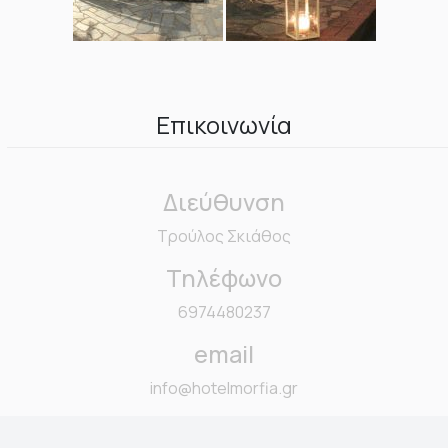
Επικοινωνία
Διεύθυνση
Τρούλος Σκιάθος
Τηλέφωνο
6974480237
email
info@hotelmorfia.gr